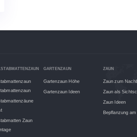
LSTABMATTENZAUN
GARTENZAUN
ZAUN
stabmattenzaun
Gartenzaun Höhe
Zaun zum Nach
stabmattenzaun
Gartenzaun Ideen
Zaun als Sichts
stabmattenzäune
Zaun Ideen
t
Bepflanzung am
tabmatten Zaun
ontage