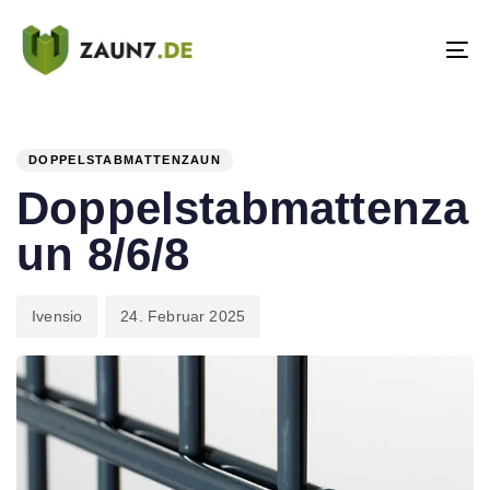
Skip
Skip
links
to
To
primary
na
navigation
PUBLISHED
Author
Published
Skip
IN:
on:
to
DOPPELSTABMATTENZAUN
content
Doppelstabmattenza
un 8/6/8
Ivensio
24. Februar 2025