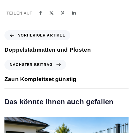
TEILEN AUF
V
VORHERIGER ARTIKEL
o
r
Doppelstabmatten und Pfosten
h
e
N
NÄCHSTER BEITRAG
r
ä
i
c
Zaun Komplettset günstig
g
h
e
s
r
t
Das könnte Ihnen auch gefallen
A
e
r
r
t
B
i
e
k
i