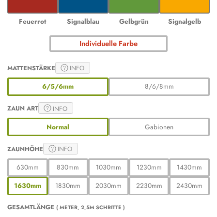
Feuerrot
Signalblau
Gelbgrün
Signalgelb
Individuelle Farbe
MATTENSTÄRKE
INFO
6/5/6mm
8/6/8mm
ZAUN ART
INFO
Normal
Gabionen
ZAUNHÖHE
INFO
630mm
830mm
1030mm
1230mm
1430mm
1630mm
1830mm
2030mm
2230mm
2430mm
GESAMTLÄNGE
( METER, 2,5M SCHRITTE )