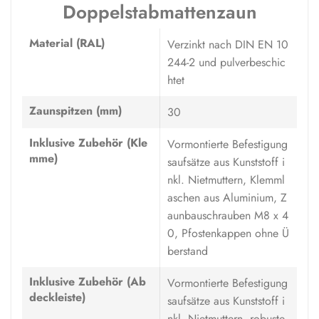
Doppelstabmattenzaun
Material (RAL)
Verzinkt nach DIN EN 10
244-2 und pulverbeschic
htet
Zaunspitzen (mm)
30
Inklusive Zubehör (Kle
Vormontierte Befestigung
mme)
saufsätze aus Kunststoff i
nkl. Nietmuttern, Klemml
aschen aus Aluminium, Z
aunbauschrauben M8 x 4
0, Pfostenkappen ohne Ü
berstand
Inklusive Zubehör (Ab
Vormontierte Befestigung
deckleiste)
saufsätze aus Kunststoff i
nkl. Nietmuttern, robuste