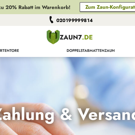
Zum Zaun-Konfigurat
zu 20% Rabatt im Warenkorb!
020199999814
ZAUN7
.DE
RTENTORE
DOPPELSTABMATTENZAUN
Zahlung & Versan