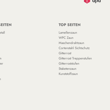
SEITEN
TOP SEITEN
tall
Lamellenzaun
WPC Zaun
Maschendrahtzaun
Cortenstahl Sichtschutz
Gitterrost
n
Gitterrost Treppenstufen
ter
Gitterroststufen
Staketenzaun
Kunststoffzaun
n