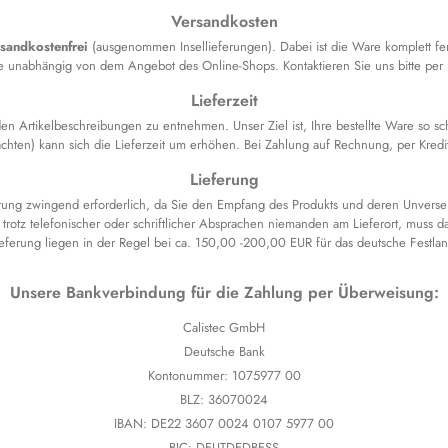
Versandkosten
sandkostenfrei
(ausgenommen Insellieferungen). Dabei ist die Ware komplett fer
e unabhängig von dem Angebot des Online-Shops. Kontaktieren Sie uns bitte per
Lieferzeit
d den Artikelbeschreibungen zu entnehmen. Unser Ziel ist, Ihre bestellte Ware so 
hten) kann sich die Lieferzeit um erhöhen. Bei Zahlung auf Rechnung, per Kreditk
Lieferung
erung zwingend erforderlich, da Sie den Empfang des Produkts und deren Unverse
trotz telefonischer oder schriftlicher Absprachen niemanden am Lieferort, muss d
ieferung liegen in der Regel bei ca. 150,00 -200,00 EUR für das deutsche Festlan
Unsere Bankverbindung für die Zahlung per Überweisung:
Calistec GmbH
Deutsche Bank
Kontonummer: 1075977 00
BLZ: 36070024
IBAN: DE22 3607 0024 0107 5977 00
BIC: DEUTDEDBESS