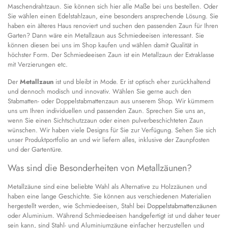
Maschendrahtzaun. Sie können sich hier alle Maße bei uns bestellen. Oder
Sie wählen einen Edelstahlzaun, eine besonders ansprechende Lösung. Sie
haben ein älteres Haus renoviert und suchen den passenden Zaun für Ihren
Garten? Dann wäre ein Metallzaun aus Schmiedeeisen interessant. Sie
können diesen bei uns im Shop kaufen und wählen damit Qualität in
höchster Form. Der Schmiedeeisen Zaun ist ein Metallzaun der Extraklasse
mit Verzierungen etc.
Der
Metallzaun
ist und bleibt in Mode. Er ist optisch eher zurückhaltend
und dennoch modisch und innovativ. Wählen Sie gerne auch den
Stabmatten- oder Doppelstabmattenzaun aus unserem Shop. Wir kümmern
uns um Ihren individuellen und passenden Zaun. Sprechen Sie uns an,
wenn Sie einen Sichtschutzzaun oder einen pulverbeschichteten Zaun
wünschen. Wir haben viele Designs für Sie zur Verfügung. Sehen Sie sich
unser Produktportfolio an und wir liefern alles, inklusive der Zaunpfosten
und der Gartentüre.
Was sind die Besonderheiten von Metallzäunen?
Metallzäune sind eine beliebte Wahl als Alternative zu Holzzäunen und
haben eine lange Geschichte. Sie können aus verschiedenen Materialien
hergestellt werden, wie Schmiedeeisen, Stahl bei
Doppelstabmattenzäunen
oder Aluminium. Während Schmiedeeisen handgefertigt ist und daher teuer
sein kann, sind Stahl- und Aluminiumzäune einfacher herzustellen und