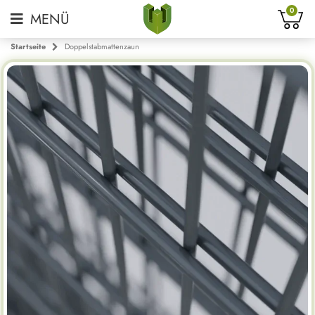
0
Startseite
Doppelstabmattenzaun